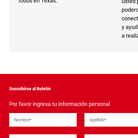
todos en Texas.
usted 
poder
conect
y ayud
a real
Suscribirse al Boletín
"
*
"
Por favor ingresa tu información personal
señala
los
campos
Nombre
*
Apellido
*
obligatorios