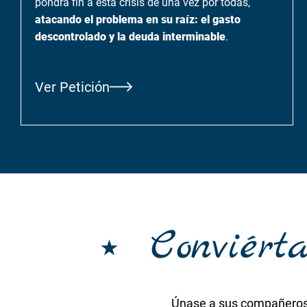
pondrá fin a esta crisis de una vez por todas,
atacando el problema en su raíz: el gasto
descontrolado y la deuda interminable
.
Ver Petición
Conviért
Únase a sus compañeros t