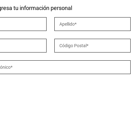
ngresa tu información personal
Apellido
*
Código Postal
*
rónico
*