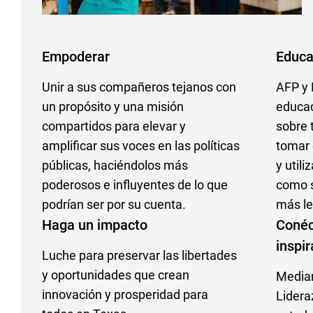
Empoderar
Educa
Unir a sus compañeros tejanos con
AFP y 
un propósito y una misión
educac
compartidos para elevar y
sobre 
amplificar sus voces en las políticas
tomar 
públicas, haciéndolos más
y util
poderosos e influyentes de lo que
como s
podrían ser por su cuenta.
más le
Haga un impacto
Conéc
inspi
Luche para preservar las libertades
y oportunidades que crean
Median
innovación y prosperidad para
Lidera