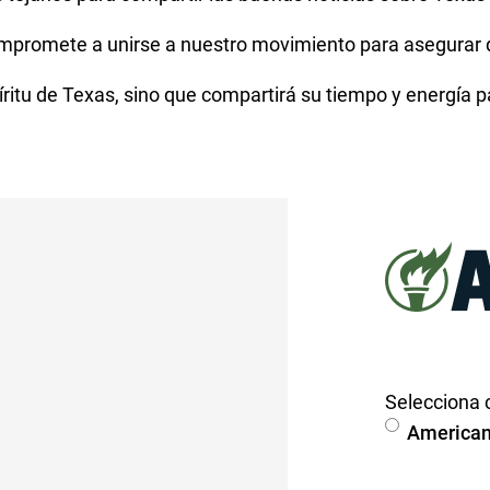
compromete a unirse a nuestro movimiento para asegurar 
ritu de Texas, sino que compartirá su tiempo y energía 
"
*
"
señala
los
campos
obligatorios
Selecciona 
Americans