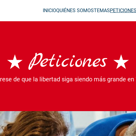
INICIO
QUIÉNES SOMOS
TEMAS
PETICIONE
Peticiones
ese de que la libertad siga siendo más grande en