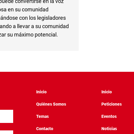
puede convertirse en la voz
osa en su comunidad
ándose con los legisladores
ando a llevar a su comunidad
izar su máximo potencial.
Inicio
Inicio
Quiénes Somos
Peticiones
Temas
Eventos
Contacto
Noticias