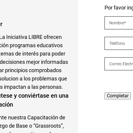
Por favor i
Nombre
*
r
La Iniciativa LIBRE ofrecen
Teléfono
ión programas educativos
temas de interés para poder
decisiones mejor informadas
Correo Elect
izar principios comprobados
olucion a los problemas que
s impactan a las personas.
tese y conviértase en una
ración
te nuestra Capacitación de
zgo de Base o “Grassroots”,